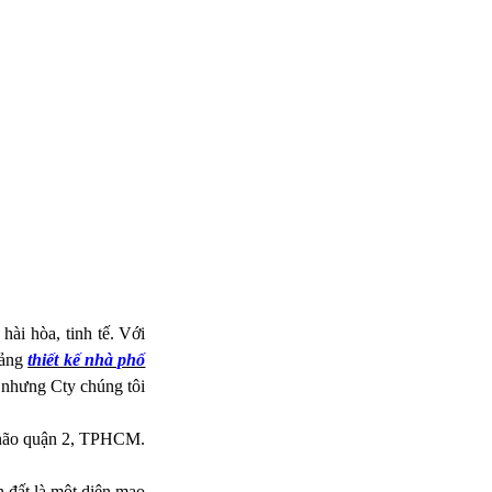
 hài hòa, tinh tế. Với
mảng
thiết kế nhà phố
 nhưng Cty chúng tôi
n não quận 2, TPHCM.
h đất là một diện mạo