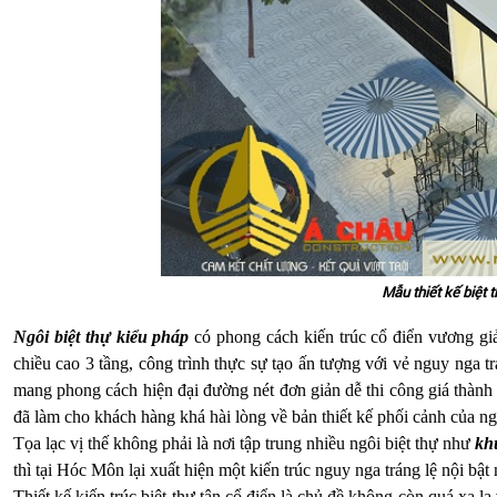
Mẫu thiết kế biệt
Ngôi biệt thự kiểu pháp
có phong cách kiến trúc cổ điển vương giả, t
chiều cao 3 tầng, công trình thực sự tạo ấn tượng với vẻ nguy ng
mang phong cách hiện đại đường nét đơn giản dễ thi công giá thành
đã làm cho khách hàng khá hài lòng về bản thiết kế phối cảnh của ng
Tọa lạc vị thế không phải là nơi tập trung nhiều ngôi biệt thự như
kh
thì tại Hóc Môn lại xuất hiện một kiến trúc nguy nga tráng lệ nội bật
Thiết kế kiến trúc biệt thự tân cổ điển là chủ đề không còn quá xa