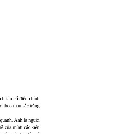
Mẫu thiết kế kiến trúc...
Mẫu thiết kế kiến trúc biệt thự đẹp tại Lái
Thiêu Tỉnh Bình Dương...
Thiết kế nhà phố tân cổ...
Á Châu là công ty đứng đầu về lĩnh vực kiến
trúc nhà phố, thiết kế...
Nổi bật với thiết kế...
Á CHÂU chuyên thiết kế kiến trúc biệt thự
ch tân cổ điển chính
cổ điển,thiết kế nội thất...
m theo màu sắc trắng
 quanh. Anh là người
Mẫu thiết kế biệt thự...
hề của mỉnh các kiến
Á Châu sẽ tiếp tục mang đến cho bạn một