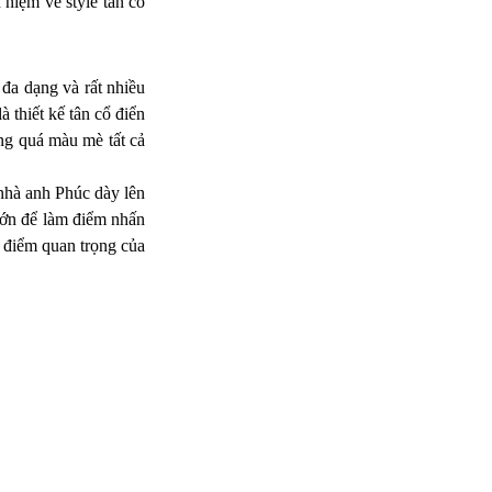
 niệm về style tân cổ
mẫu thiết kế biệt thự đẹp...
 đa dạng và rất nhiều
Mẫu thiết kế kiến trúc...
thiết kế tân cổ điển
Mẫu thiết kế kiến trúc biệt thự với diện tích
ng quá màu mè tất cả
sàn 300m2 do chị Nhung sở...
 nhà anh Phúc dày lên
 lớn để làm điểm nhấn
à điểm quan trọng của