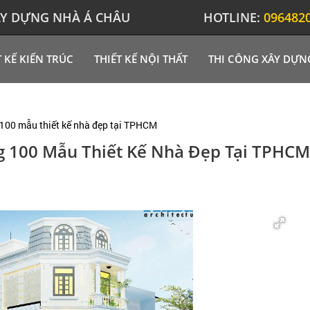
XÂY DỰNG NHÀ Á CHÂU
HOTLINE:
096482
T KẾ KIẾN TRÚC
THIẾT KẾ NỘI THẤT
THI CÔNG XÂY DỰN
g 100 mẫu thiết kế nhà đẹp tại TPHCM
g 100 Mẫu Thiết Kế Nhà Đẹp Tại TPHCM