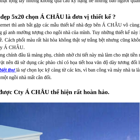
c thật lộng lẫy nhưng không quá cầu kỳ nặng nề nhưng bao người quan
 đẹp 5x20 chọn Á CHÂU là đơn vị thiết kế ?
internet thì anh bắt gặp các mẫu thiết kế nhà đẹp bên Á CHÂU vô cùng
gì anh mường tượng cho ngôi nhà của mình. Tuy những thiết kế này là 
nề. Cách phối màu rất hài hòa không thật sự trắng bệt nhưng cũng khô
ng ty Á CHÂU.
g chính đâu là mảng phụ, chính nhờ chi tiết này mà làm cho mặt tiền
vặt nên đã sử dụng các phào chỉ có họa tiết hoa văn độ dày tương đối
biệt thự
là sự chọn lọc kỹ càng từ các kts, vì ban công và máy nhà ta l
một ngồi nhà mất cân đối.
 được Cty Á CHÂU thể hiện rất hoàn hảo.