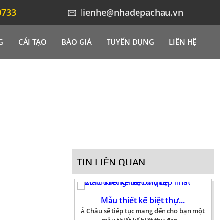
Thiết kế nhà phố tân cổ...
0733
lienhe@nhadepachau.vn
Á Châu là công ty đứng đầu về lĩnh vực kiến
trúc nhà phố, thiết kế...
G
CẢI TẠO
BÁO GIÁ
TUYỂN DỤNG
LIÊN HỆ
Nổi bật với thiết kế...
Á CHÂU chuyên thiết kế kiến trúc biệt thự
cổ điển,thiết kế nội thất...
Mẫu thiết kế biệt thự...
Á Châu sẽ tiếp tục mang đến cho bạn một
mẫu thiết kế biệt thự đẹp...
TIN LIÊN QUAN
Mẫu thiết kế kiến trúc...
Mẫu thiết kế kiến trúc biệt thự với diện tích