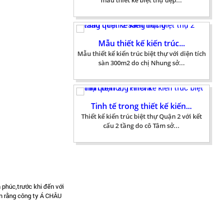
sàn 300m2 do chị Nhung sở...
Tinh tế trong thiết kế kiến...
Thiết kế kiến trúc biệt thự Quận 2 với kết
cấu 2 tầng do cô Tâm sở...
Nghệ thuật thiết kế kiến...
Mẫu thiết kế kiến trúc biệt thự 2 tầng, với
diện tích 600m2, mang phong...
Thiết kế kiến trúc biệt...
Thiết kế kiến trúc biệt thự Nhà Bè là mẫu
 phúc,trước khi đến với
biệt thự luôn mang đến cho...
in rằng công ty Á CHÂU