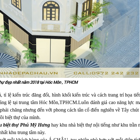
 thự đẹp nhất năm 2018 tại Hóc Môn , TPHCM
ỉ lệ kiến trúc đăng đối, hình khối kiến trúc và cách trang trí họa tiết
a tráng lệ tại trung tâm Hóc Môn,TPHCM.Luôn đánh giá cao năng lực 
 phải chăng nhưng đến với phong cách tân cổ điển nghiên về Tây chút
ôi biệt thự của mình.
u biệt thự Phú Mỹ Hưng
hay khu nhà biệt thự nội tiếng như khu trầ
 nhất khu trung tâm này.
 lạ với mỗi khách hàng của Á CHÂU, tuy nhiên phù hợp với mỗi diện tíc