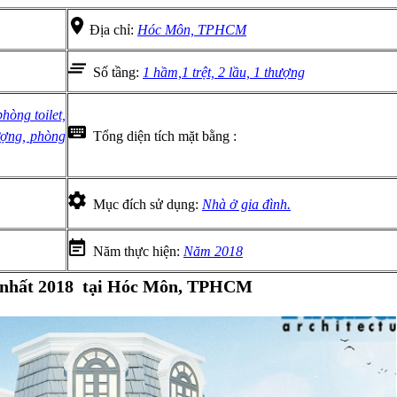
Địa chỉ:
Hóc Môn, TPHCM
Số tầng:
1 hầm,1 trệt, 2 lầu, 1 thượng
òng toilet,
ượng, phòng
Tổng diện tích mặt bằng :
Mục đích sử dụng:
Nhà ở gia đình.
Năm thực hiện:
Năm 2018
ng nhất 2018 tại Hóc Môn, TPHCM