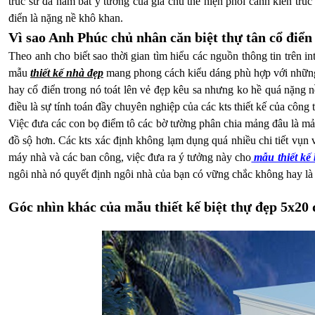
trúc sư đã nắm bắt ý tưởng của gia chủ thể hiện phối cảnh kiến trú
điển là nặng nề khô khan.
Vì sao Anh Phúc chủ nhân căn biệt thự tân cổ điển
Theo anh cho biết sao thời gian tìm hiểu các nguồn thông tin trên 
mẫu
thiết kế nhà đẹp
mang phong cách kiểu dáng phù hợp với những 
hay cổ điển trong nó toát lên vẻ đẹp kêu sa nhưng ko hề quá nặng 
điều là sự tính toán đầy chuyên nghiệp của các kts thiết kế của cô
Việc đưa các con bọ điểm tô các bờ tường phân chia mảng đâu là mản
đồ sộ hơn. Các kts xác định không lạm dụng quá nhiều chi tiết vụn 
máy nhà và các ban công, việc đưa ra ý tưởng này cho
mẫu thiết kế 
ngôi nhà nó quyết định ngôi nhà của bạn có vững chắc không hay là 
Góc nhìn khác của mẫu thiết kế biệt thự đẹp 5x20